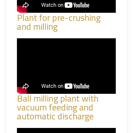
Plant for pre-crushing
and milling
Ball milling plant with
vacuum feeding and
automatic discharge