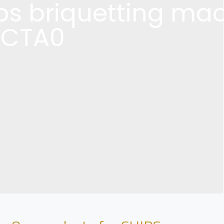
ps briquetting ma
/CTA0