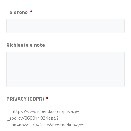
Telefono
*
Richieste e note
PRIVACY (GDPR)
*
https://www.iubenda.com/privacy-
policy/86091182/legal?
an=no&s_ck=false&newmarkup=yes