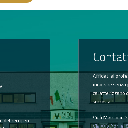
Contat
.
Affidati ai profe
innovare senza p
ly
caratterizzano d
successo!
Violi Macchine S.r
 e del recupero
Via XXV Aprile, 