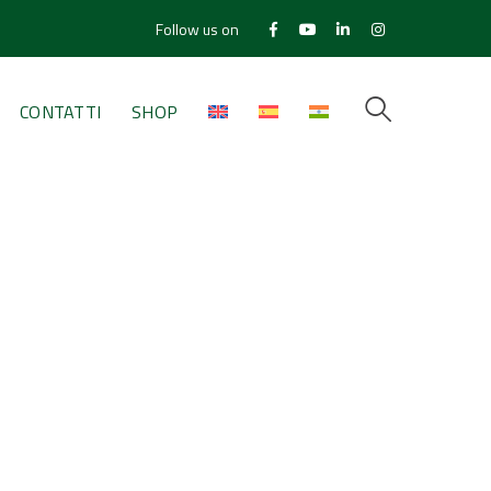
Follow us on
Facebook
Youtube
LinkedIn
Instagram
Profile
Profile
Profile
Profile
CONTATTI
SHOP