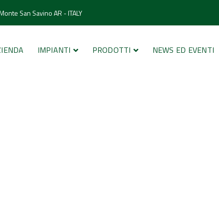
 Monte San Savino AR - ITALY
ZIENDA
IMPIANTI
PRODOTTI
NEWS ED EVENTI