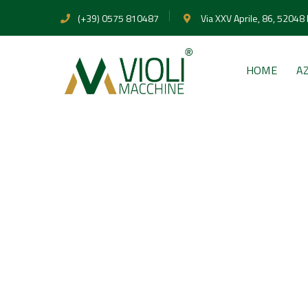
(+39) 0575 810487
Via XXV Aprile, 86, 52048
HOME
A