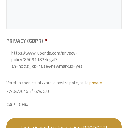
PRIVACY (GDPR)
*
https://www.iubenda.com/privacy-
policy/86091182/legal?
an=no&s_ck=false&newmarkup=yes
Vai al link per visualizzare la nostra policy sulla
privacy
27/04/2016 n° 679, G.U.
CAPTCHA