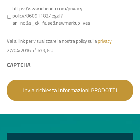
https://www.iubenda.com/privacy-
policy/86091182/legal?
an=no&s_ck=false&newmarkup=yes
Vai al link per visualizzare la nostra policy sulla
privacy
27/04/2016 n° 679, G.U.
CAPTCHA