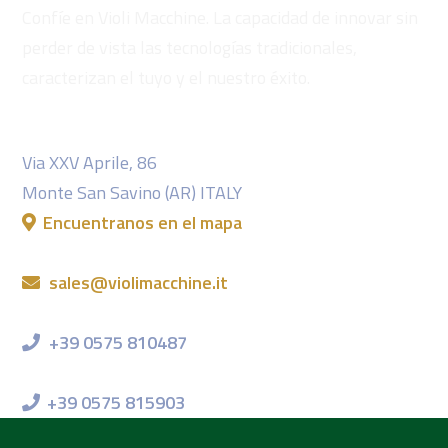
Confíe en Violi Macchine. La capacidad de innovar sin
perder de vista las tecnologías tradicionales,
caracterizan el tuyo y el nuestro éxito.
Violi Macchine S.r.l.
Via XXV Aprile, 86
Monte San Savino (AR) ITALY
Encuentranos en el mapa
Nuestra e-mail
sales@violimacchine.it
Información
+39 0575 810487
Fax
+39 0575 815903