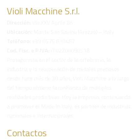
Violi Macchine S.r.l.
Dirección:
Via XXV Aprile 86
Ubicación:
Monte San Savino (Arezzo) – Italy
Teléfono:
+39 0575 810487
Cod. Fisc. e P.IVA:
IT02200090518
Protagonista en el sector de la orfebrería, la
industria y la recuperación de metales preciosos
desde hace más de 30 años, Violi Macchine a lo largo
del tiempo obtiene la confianza de múltiples
realidades productivas. Hoy la empresa, continuando
a promover el Made In Italy, es partner de industrias
nacionales e internacionales.
Contactos