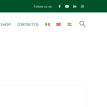
Follow us on
Facebook
Youtube
LinkedIn
Instagram
Profile
Profile
Profile
Profile
SHOP
CONTACTOS