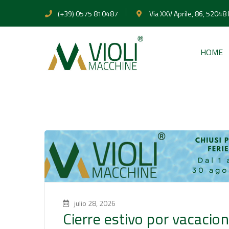
(+39) 0575 810487
Via XXV Aprile, 86, 52048
HOME
julio 28, 2026
Cierre estivo por vacacio