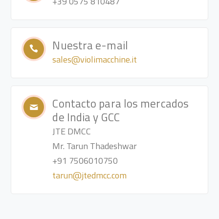
+39 0575 810487
Nuestra e-mail
sales@violimacchine.it
Contacto para los mercados
de India y GCC
JTE DMCC
Mr. Tarun Thadeshwar
+91 7506010750
tarun@jtedmcc.com