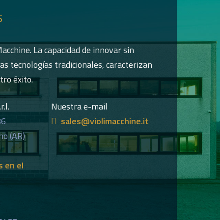
s
Macchine. La capacidad de innovar sin
las tecnologías tradicionales, caracterizan
tro éxito.
.l.
Nuestra e-mail
86
sales@violimacchine.it
no (AR)
 en el