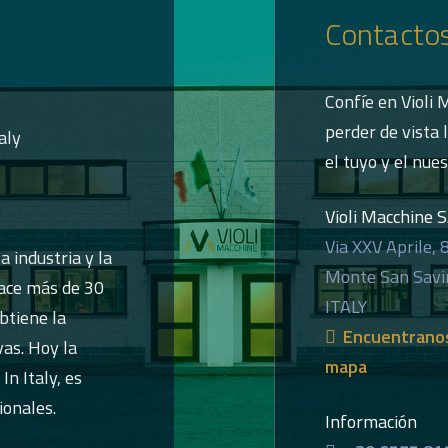
Contacto
Confíe en Violi 
perder de vista 
aly
el tuyo y el nues
Violi Macchine S.r
Via XXV Aprile, 
a industria y la
Monte San Savi
hace más de 30
ITALY
btiene la
Encuentranos
vas. Hoy la
mapa
n Italy, es
ionales.
Información