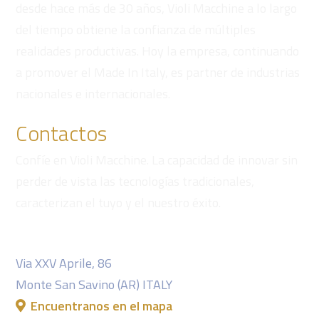
desde hace más de 30 años, Violi Macchine a lo largo
del tiempo obtiene la confianza de múltiples
realidades productivas. Hoy la empresa, continuando
a promover el Made In Italy, es partner de industrias
nacionales e internacionales.
Contactos
Confíe en Violi Macchine. La capacidad de innovar sin
perder de vista las tecnologías tradicionales,
caracterizan el tuyo y el nuestro éxito.
Violi Macchine S.r.l.
Via XXV Aprile, 86
Monte San Savino (AR) ITALY
Encuentranos en el mapa