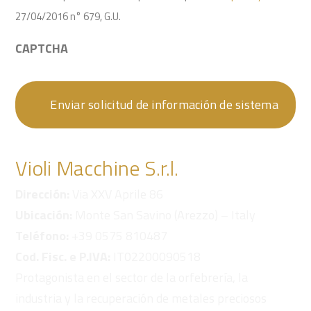
27/04/2016 n° 679, G.U.
CAPTCHA
Violi Macchine S.r.l.
Dirección:
Via XXV Aprile 86
Ubicación:
Monte San Savino (Arezzo) – Italy
Teléfono:
+39 0575 810487
Cod. Fisc. e P.IVA:
IT02200090518
Protagonista en el sector de la orfebrería, la
industria y la recuperación de metales preciosos