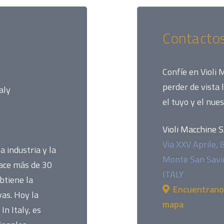
Contacto
Confíe en Violi 
perder de vista 
aly
el tuyo y el nues
Violi Macchine S.r
Via XXV Aprile, 
a industria y la
Monte San Savi
hace más de 30
ITALY
btiene la
Encuentranos
vas. Hoy la
mapa
n Italy, es