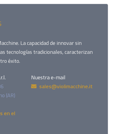
s
Macchine. La capacidad de innovar sin
las tecnologías tradicionales, caracterizan
tro éxito.
.l.
Nuestra e-mail
86
sales@violimacchine.it
no (AR)
 en el