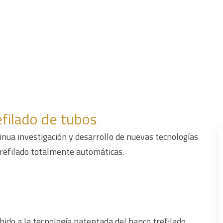
filado de tubos
tinua investigación y desarrollo de nuevas tecnologías
 trefilado totalmente automáticas.
bido a la tecnología patentada del banco trefilado