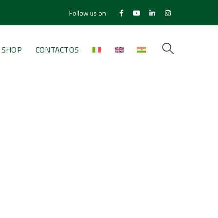
Follow us on
Facebook
Youtube
LinkedIn
Instagram
Profile
Profile
Profile
Profile
SHOP
CONTACTOS