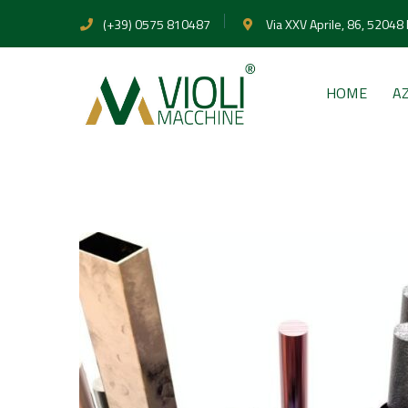
(+39) 0575 810487
Via XXV Aprile, 86, 52048
HOME
A