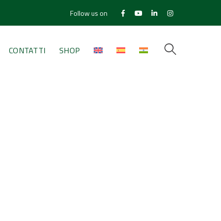
Follow us on
Facebook
Youtube
LinkedIn
Instagram
Profile
Profile
Profile
Profile
CONTATTI
SHOP