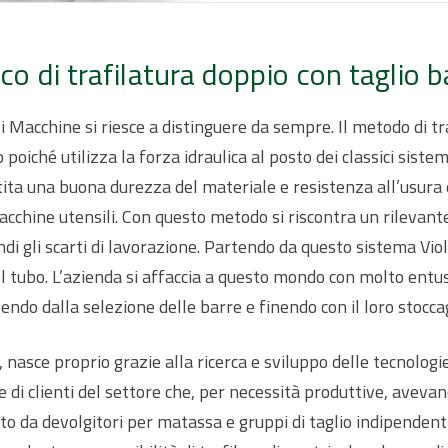
 di trafilatura doppio con taglio ba
oli Macchine si riesce a distinguere da sempre. Il metodo di tra
oiché utilizza la forza idraulica al posto dei classici sistem
antita una buona durezza del materiale e resistenza all’usur
acchine utensili. Con questo metodo si riscontra un rilevan
ndi gli scarti di lavorazione. Partendo da questo sistema Vi
del tubo. L’azienda si affaccia a questo mondo con molto en
do dalla selezione delle barre e finendo con il loro stoccag
, nasce proprio grazie alla ricerca e sviluppo delle tecnologi
 di clienti del settore che, per necessità produttive, avevan
o da devolgitori per matassa e gruppi di taglio indipendenti